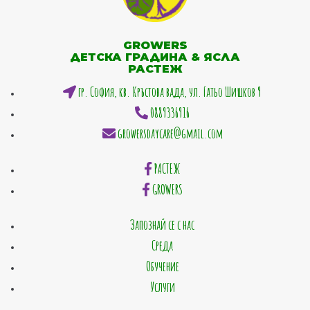
GROWERS
ДЕТСКА ГРАДИНА & ЯСЛА
РАСТЕЖ
гр. София, кв. Кръстова вада, ул. Гатьо Шишков 9
0889336916
growersdaycare@gmail.com
РАСТЕЖ
GROWERS
Запознай се с нас
Среда
Обучение
Услуги