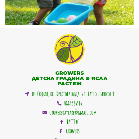
GROWERS
ДЕТСКА ГРАДИНА & ЯСЛА
РАСТЕЖ
гр. София, кв. Кръстова вада, ул. Гатьо Шишков 9
0889336916
growersdaycare@gmail.com
РАСТЕЖ
GROWERS